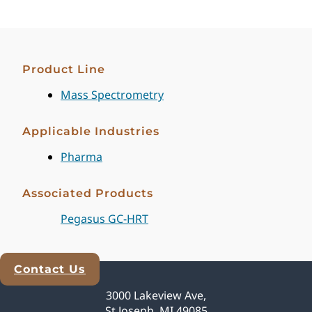
Product Line
Mass Spectrometry
Applicable Industries
Pharma
Associated Products
Pegasus GC-HRT
Contact Us
Explore Analytical Solutions
3000 Lakeview Ave,
St Joseph, MI 49085